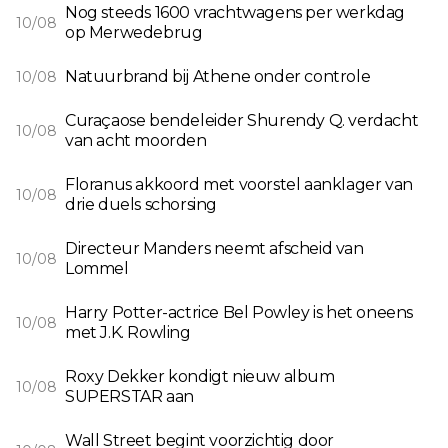
Nog steeds 1600 vrachtwagens per werkdag
10/08
op Merwedebrug
Natuurbrand bij Athene onder controle
10/08
Curaçaose bendeleider Shurendy Q. verdacht
10/08
van acht moorden
Floranus akkoord met voorstel aanklager van
10/08
drie duels schorsing
Directeur Manders neemt afscheid van
10/08
Lommel
Harry Potter-actrice Bel Powley is het oneens
10/08
met J.K. Rowling
Roxy Dekker kondigt nieuw album
10/08
SUPERSTAR aan
Wall Street begint voorzichtig door